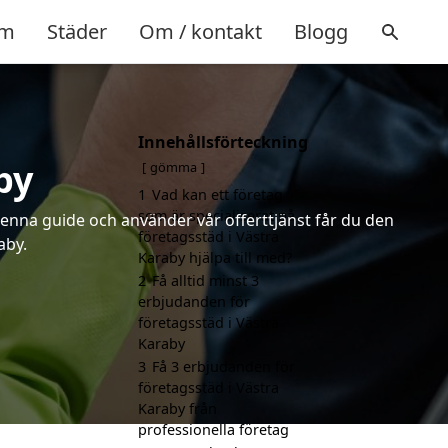
m
Städer
Om / kontakt
Blogg
Innehållsförteckning
by
gömma
1
Vad kan ett företag
som är specialiserat på
denna guide och använder vår offerttjänst får du den
företagsstäd i Västra
aby.
Karaby hjälpa till med?
2
Få alltid minst 3
erbjudanden för
företagsstäd i Västra
Karaby
3
Få 3 erbjudanden för
företagsstäd i Västra
Karaby från
professionella företag