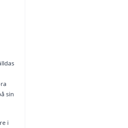
älldas
ora
å sin
re i