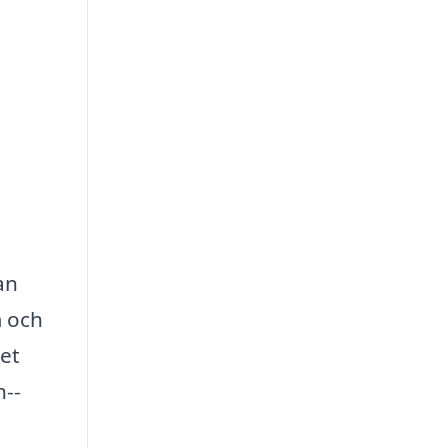
,
an
m och
det
n--