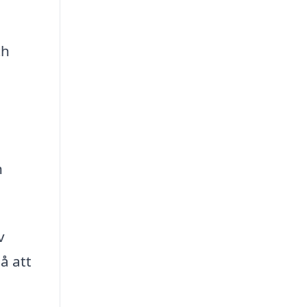
ch
n
v
å att