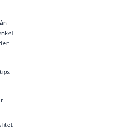
rån
enkel
nden
tips
ar
litet