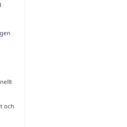
l
igen
nellt
tt och