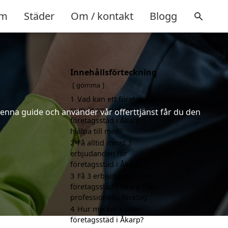
m
Städer
Om / kontakt
Blogg
Innehållsförteckning
gömma
1
Vad kan ett företag
som är specialiserat på
denna guide och använder vår offerttjänst får du den
företagsstäd i Åkarp
hjälpa till med?
2
Få alltid minst 3
erbjudanden för
företagsstäd i Åkarp
3
Få 3 erbjudanden för
företagsstäd i Åkarp från
professionella företag
4
Hur mycket kostar
företagsstäd i Åkarp?