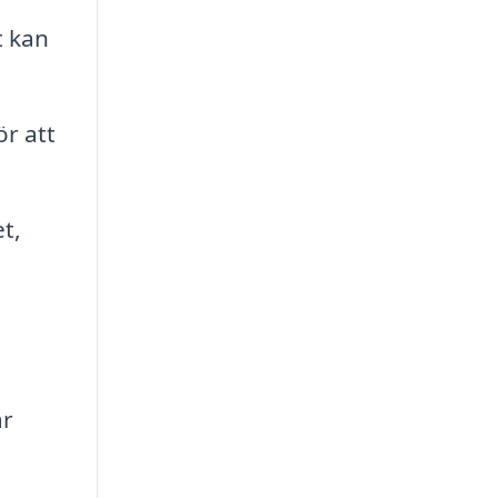
t kan
ör att
t,
ar