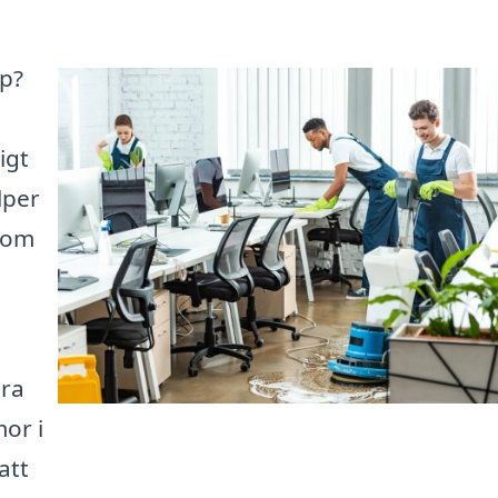
rp?
igt
lper
 som
ära
mor i
att