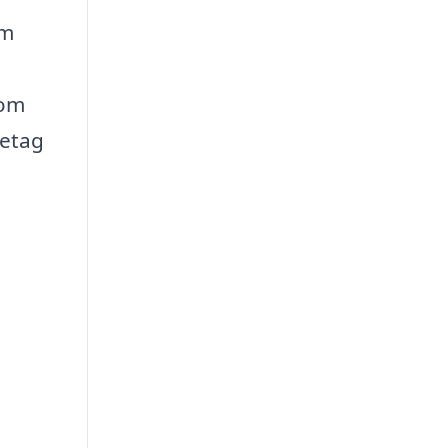
om
som
retag