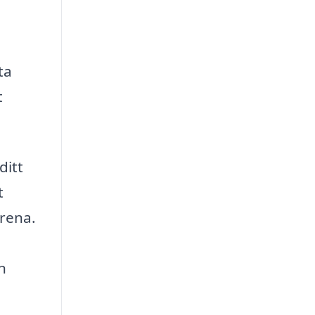
ta
t
ditt
t
 rena.
n