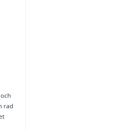
 och
n rad
et