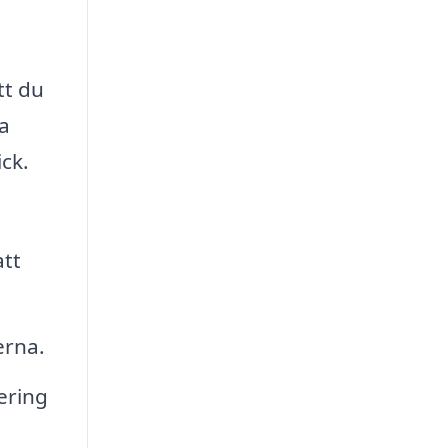
tt du
va
ick.
att
erna.
ering