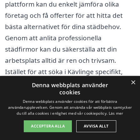
plattform kan du enkelt jämföra olika
företag och få offerter för att hitta det
bästa alternativet för dina städbehov.
Genom att anlita professionella
städfirmor kan du säkerställa att din
arbetsplats alltid är ren och trivsam.
Istället för att söka i Kävlinge specifikt,
×
kan du även överväga städföretag i
Denna webbplats använder
cookies
närliggande städer som erbjuder
Denna webbplats använder cookies för att förbättra
företagsstädning.
användarupplevelsen. Genom att använda vår webbplats samtycker
du till alla cookies i enlighet med vår cookiepolicy.
Läs mer
Här är några städer utanför Kävlinge som
ACCEPTERA ALLA
AVVISA ALLT
du kan utforska för att hitta den rätta