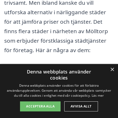
trivsamt. Men ibland kanske du vill
utforska alternativ i närliggande städer
för att jämföra priser och tjänster. Det
finns flera städer i närheten av Mölltorp
som erbjuder förstklassiga städtjänster
för företag. Här är några av dem:
Karlsborg
×
Denna webbplats använder
cookies
Hästhult
Denna webbplats använder cookies för att förbättra
användarupplevelsen. Genom att använda vår webbplats samtycker
Falköping
du till alla cookies i enlighet med vår cookiepolicy.
Läs mer
Skövde
ACCEPTERA ALLA
AVVISA ALLT