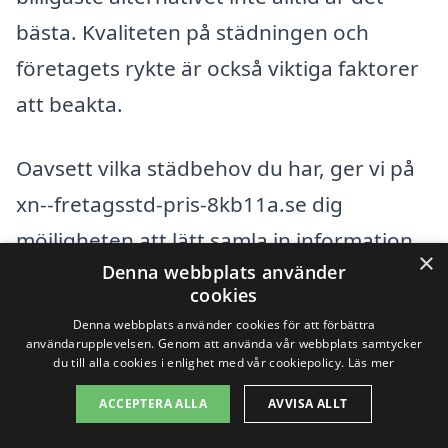
bästa. Kvaliteten på städningen och
företagets rykte är också viktiga faktorer
att beakta.
Oavsett vilka städbehov du har, ger vi på
xn--fretagsstd-pris-8kb11a.se dig
möjligheten att lätt samla in information
×
Denna webbplats använder
och jämföra olika städtjänster i ditt
cookies
område. Vi gör det enkelt för dig att hitta
Denna webbplats använder cookies för att förbättra
ett företag som erbjuder professionell
användarupplevelsen. Genom att använda vår webbplats samtycker
du till alla cookies i enlighet med vår cookiepolicy.
Läs mer
och pålitlig företagsstäd i Götene, så att
ACCEPTERA ALLA
AVVISA ALLT
du kan fokusera på att driva din