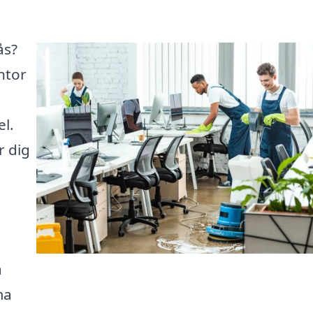
ås?
ontor
el.
r dig
a
ma