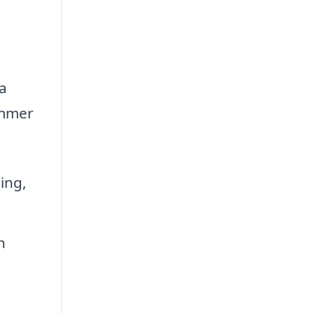
ka
ommer
ing,
h