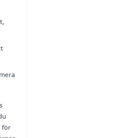
t,
t
imera
s
 du
 för