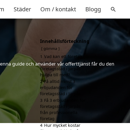
m
Städer
Om / kontakt
Blogg
Innehållsförteckning
gömma
1
Vad kan ett företag
som är specialiserat på
denna guide och använder vår offerttjänst får du den
företagsstäd i Järpås
hjälpa till med?
2
Få alltid minst 3
erbjudanden för
företagsstäd i Järpås
3
Få 3 erbjudanden för
företagsstäd i Järpås
från professionella
företag
4
Hur mycket kostar