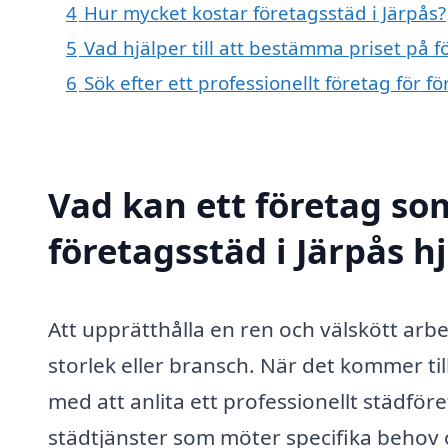
4
Hur mycket kostar företagsstäd i Järpås?
5
Vad hjälper till att bestämma priset på f
6
Sök efter ett professionellt företag för f
Vad kan ett företag som
företagsstäd i Järpås hj
Att upprätthålla en ren och välskött arbe
storlek eller bransch. När det kommer til
med att anlita ett professionellt städfö
städtjänster som möter specifika behov oc