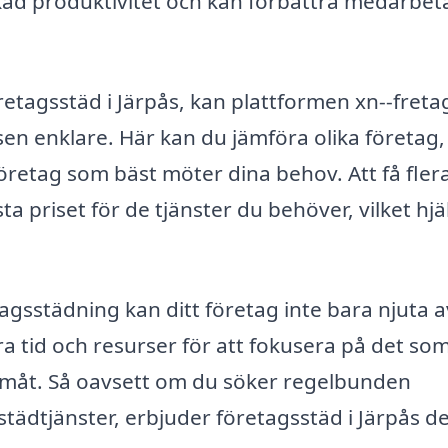
 ökad produktivitet och kan förbättra medarbe
retagsstäd i Järpås, kan plattformen xn--freta
ssen enklare. Här kan du jämföra olika företag,
öretag som bäst möter dina behov. Att få fler
ta priset för de tjänster du behöver, vilket hjä
agsstädning kan ditt företag inte bara njuta 
ra tid och resurser för att fokusera på det so
framåt. Så oavsett om du söker regelbunden
städtjänster, erbjuder företagsstäd i Järpås d