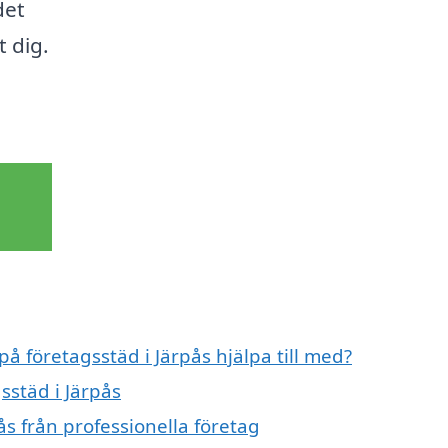
det
 dig.
på företagsstäd i Järpås hjälpa till med?
sstäd i Järpås
ås från professionella företag