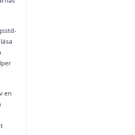
tarnas
gsstd-
 läsa
a
lper
av en
m
et