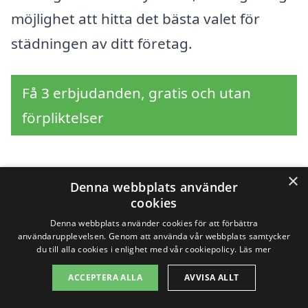
möjlighet att hitta det bästa valet för
städningen av ditt företag.
Få 3 erbjudanden, gratis och utan
förpliktelser
×
Denna webbplats använder
Sök efter en
cookies
professionell för
Denna webbplats använder cookies för att förbättra
användarupplevelsen. Genom att använda vår webbplats samtycker
företagsstäd i andra
du till alla cookies i enlighet med vår cookiepolicy.
Läs mer
ACCEPTERA ALLA
AVVISA ALLT
städer nära