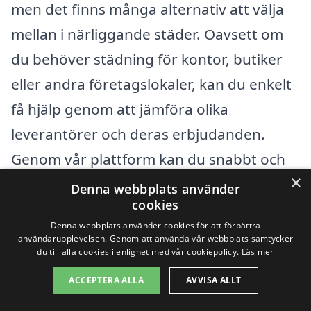
men det finns många alternativ att välja
mellan i närliggande städer. Oavsett om
du behöver städning för kontor, butiker
eller andra företagslokaler, kan du enkelt
få hjälp genom att jämföra olika
leverantörer och deras erbjudanden.
Genom vår plattform kan du snabbt och
×
enkelt få tillgång till flera anbud från
Denna webbplats använder
cookies
professionella städföretag.
Denna webbplats använder cookies för att förbättra
användarupplevelsen. Genom att använda vår webbplats samtycker
När du söker efter företagsstäd i
du till alla cookies i enlighet med vår cookiepolicy.
Läs mer
Enköping, kan det vara bra att titta på
ACCEPTERA ALLA
AVVISA ALLT
företag i omkringliggande städer. Här är