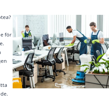
otea?
e för
e.
h
gen
itta
åde.