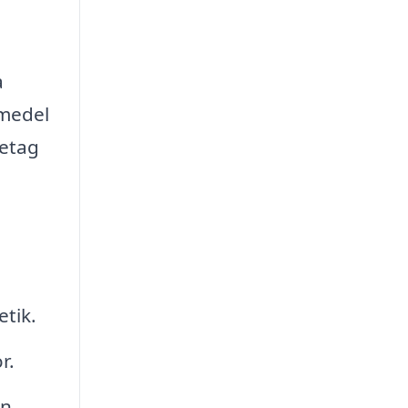
a
smedel
retag
etik.
r.
en