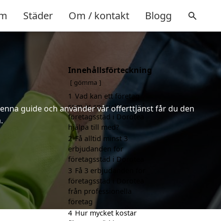
m
Städer
Om / kontakt
Blogg
Innehållsförteckning
gömma
1
Vad kan ett företag
som är specialiserat på
denna guide och använder vår offerttjänst får du den
företagsstäd i Dorotea
.
hjälpa till med?
2
Få alltid minst 3
erbjudanden för
företagsstäd i Dorotea
3
Få 3 erbjudanden för
företagsstäd i Dorotea
från professionella
företag
4
Hur mycket kostar