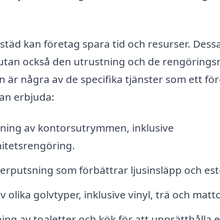
städ kan företag spara tid och resurser. Dess
, utan också den utrustning och de rengöring
n är några av de specifika tjänster som ett fö
kan erbjuda:
ing av kontorsutrymmen, inklusive
itetsrengöring.
erputsning som förbättrar ljusinsläpp och est
olika golvtyper, inklusive vinyl, trä och matto
g av toaletter och kök för att upprätthålla 