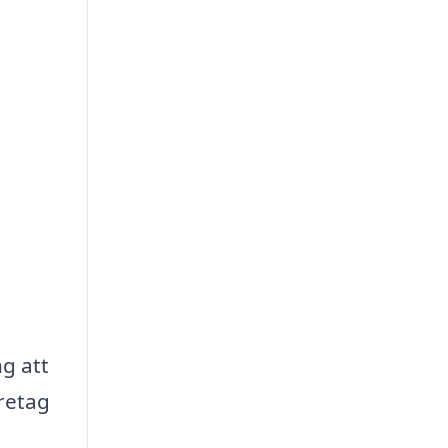
g att
öretag