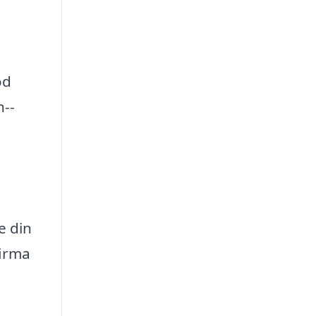
od
n--
e din
firma