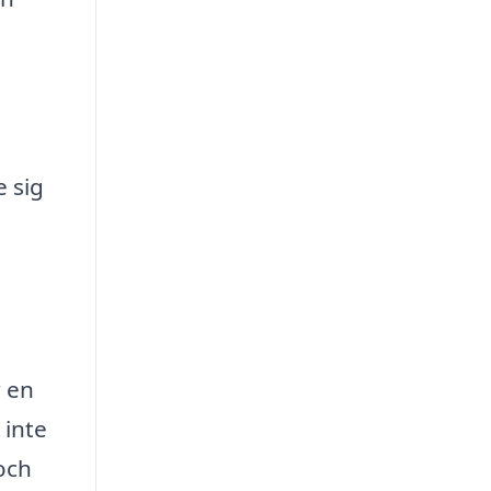
 sig
r en
 inte
och