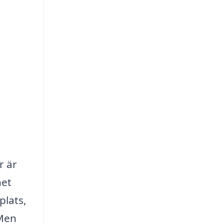
r är
het
plats,
 Men