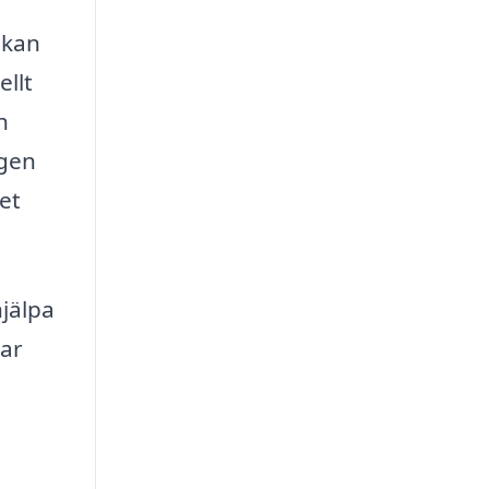
 kan
ellt
h
ngen
ket
hjälpa
sar