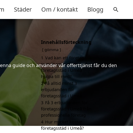
m
Städer
Om / kontakt
Blogg
Innehållsförteckning
gömma
1
Vad kan ett företag
som är specialiserat på
denna guide och använder vår offerttjänst får du den
företagsstäd i Umeå
hjälpa till med?
2
Få alltid minst 3
erbjudanden för
företagsstäd i Umeå
3
Få 3 erbjudanden för
företagsstäd i Umeå från
professionella företag
4
Hur mycket kostar
företagsstäd i Umeå?