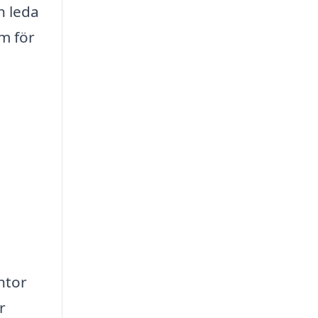
n leda
rm för
ontor
r