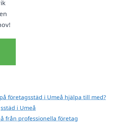
ik
den
hov!
 på företagsstäd i Umeå hjälpa till med?
gsstäd i Umeå
å från professionella företag