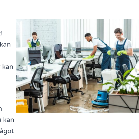
!
 kan
m
r kan
å
n
u kan
något