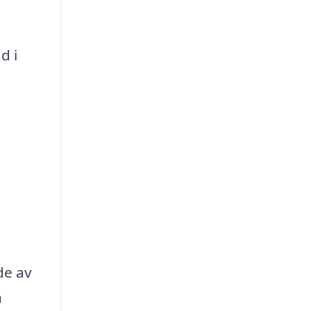
d i
de av
n