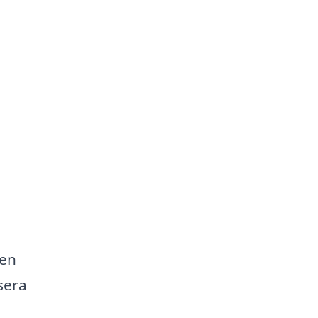
ven
sera