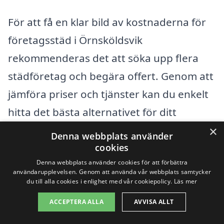
För att få en klar bild av kostnaderna för
företagsstäd i Örnsköldsvik
rekommenderas det att söka upp flera
städföretag och begära offert. Genom att
jämföra priser och tjänster kan du enkelt
hitta det bästa alternativet för ditt
företag. Plattformen xn--fretagsstd-pris-
×
Denna webbplats använder
8kb11a.se erbjuder en praktisk lösning för
cookies
Denna webbplats använder cookies för att förbättra
att snabbt få kontakt med professionella
användarupplevelsen. Genom att använda vår webbplats samtycker
städföretag i ditt område, så att du kan
du till alla cookies i enlighet med vår cookiepolicy.
Läs mer
optimera kostnaderna och samtidigt
ACCEPTERA ALLA
AVVISA ALLT
säkerställa hög kvalitet i städningen.