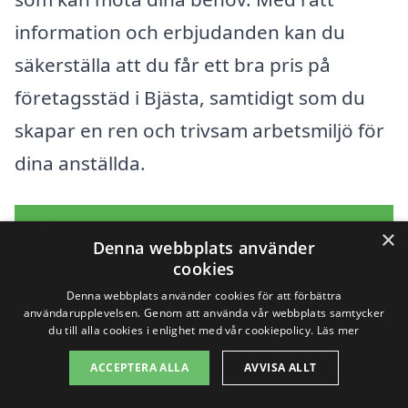
information och erbjudanden kan du
säkerställa att du får ett bra pris på
företagsstäd i Bjästa, samtidigt som du
skapar en ren och trivsam arbetsmiljö för
dina anställda.
Få 3 erbjudanden, gratis och utan
×
Denna webbplats använder
förpliktelser
cookies
Denna webbplats använder cookies för att förbättra
användarupplevelsen. Genom att använda vår webbplats samtycker
du till alla cookies i enlighet med vår cookiepolicy.
Läs mer
Sök efter en
ACCEPTERA ALLA
AVVISA ALLT
professionell för