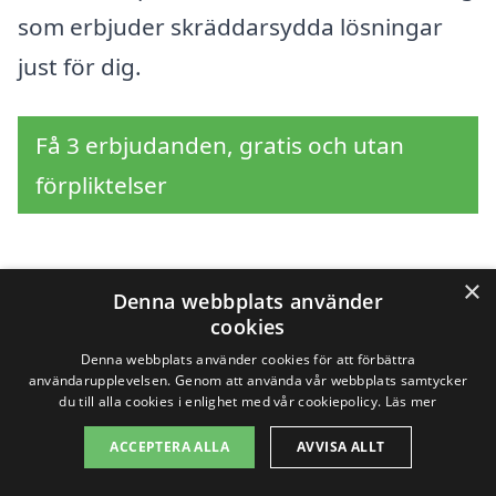
som erbjuder skräddarsydda lösningar
just för dig.
Få 3 erbjudanden, gratis och utan
förpliktelser
×
Sök efter en
Denna webbplats använder
cookies
professionell för
Denna webbplats använder cookies för att förbättra
användarupplevelsen. Genom att använda vår webbplats samtycker
företagsstäd i andra
du till alla cookies i enlighet med vår cookiepolicy.
Läs mer
ACCEPTERA ALLA
AVVISA ALLT
städer nära Bollnäs