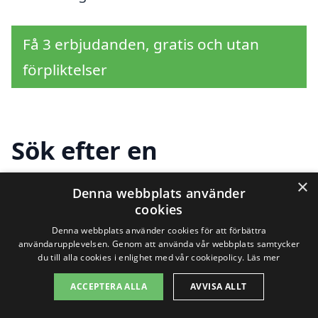
Få 3 erbjudanden, gratis och utan
förpliktelser
Sök efter en
professionell för
×
Denna webbplats använder
företagsstäd i andra
cookies
Denna webbplats använder cookies för att förbättra
städer nära Gävle
användarupplevelsen. Genom att använda vår webbplats samtycker
du till alla cookies i enlighet med vår cookiepolicy.
Läs mer
ACCEPTERA ALLA
AVVISA ALLT
Att hitta rätt företag för företagsstäd i