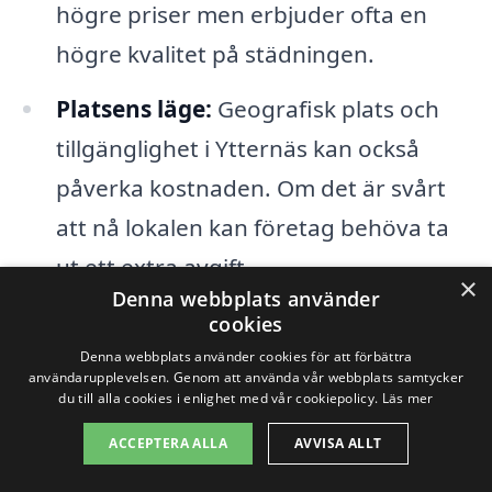
högre priser men erbjuder ofta en
högre kvalitet på städningen.
Platsens läge:
Geografisk plats och
tillgänglighet i Ytternäs kan också
påverka kostnaden. Om det är svårt
att nå lokalen kan företag behöva ta
ut ett extra avgift.
×
Denna webbplats använder
cookies
Det är därför en god idé att begära flera
Denna webbplats använder cookies för att förbättra
offerter från olika städfirmor för att
användarupplevelsen. Genom att använda vår webbplats samtycker
du till alla cookies i enlighet med vår cookiepolicy.
Läs mer
kunna jämföra priser och tjänster. Att
ACCEPTERA ALLA
AVVISA ALLT
använda en plattform som hjälper dig att