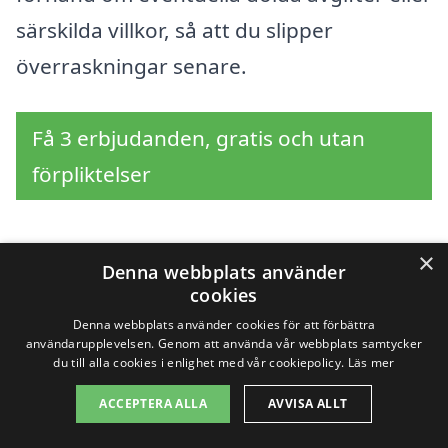
särskilda villkor, så att du slipper
överraskningar senare.
Få 3 erbjudanden, gratis och utan
förpliktelser
×
Denna webbplats använder
Sök efter en
cookies
professionell för
Denna webbplats använder cookies för att förbättra
användarupplevelsen. Genom att använda vår webbplats samtycker
du till alla cookies i enlighet med vår cookiepolicy.
Läs mer
företagsstäd i andra
ACCEPTERA ALLA
AVVISA ALLT
städer nära Örsundsbro