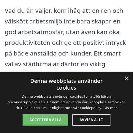
Vad du än väljer, kom ihåg att en ren och
välskött arbetsmiljö inte bara skapar en
god arbetsatmosfär, utan även kan öka
produktiviteten och ge ett positivt intryck
på både anställda och kunder. Ett smart
val av städfirma är därför en viktig
investering för ditt företag.
×
Denna webbplats använder
cookies
Få 3 erbjudanden, gratis och utan
Denna webbplats använder cookies för att förbättra
användarupplevelsen. Genom att använda vår webbplats samtycker
förpliktelser
du till alla cookies i enlighet med vår cookiepolicy.
Läs mer
ACCEPTERA ALLA
AVVISA ALLT