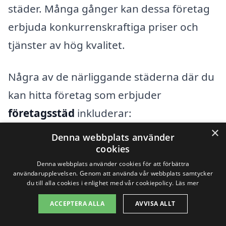
städer. Många gånger kan dessa företag
erbjuda konkurrenskraftiga priser och
tjänster av hög kvalitet.
Några av de närliggande städerna där du
kan hitta företag som erbjuder
företagsstäd
inkluderar:
×
Denna webbplats använder
Sunne
cookies
Denna webbplats använder cookies för att förbättra
Munkfors
användarupplevelsen. Genom att använda vår webbplats samtycker
du till alla cookies i enlighet med vår cookiepolicy.
Läs mer
Torsby
ACCEPTERA ALLA
AVVISA ALLT
Grums