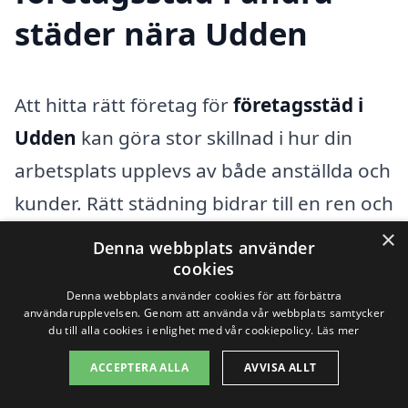
städer nära Udden
Att hitta rätt företag för
företagsstäd i
Udden
kan göra stor skillnad i hur din
arbetsplats upplevs av både anställda och
kunder. Rätt städning bidrar till en ren och
trivsam miljö, vilket i sin tur förbättrar
×
Denna webbplats använder
möjligheterna för fokus och produktivitet.
cookies
Denna webbplats använder cookies för att förbättra
Men det är inte alltid lätt att veta var man
användarupplevelsen. Genom att använda vår webbplats samtycker
ska börja leta efter professionell hjälp.
du till alla cookies i enlighet med vår cookiepolicy.
Läs mer
Lyckligtvis finns det många alternativ i de
ACCEPTERA ALLA
AVVISA ALLT
omkringliggande städerna som kan ge