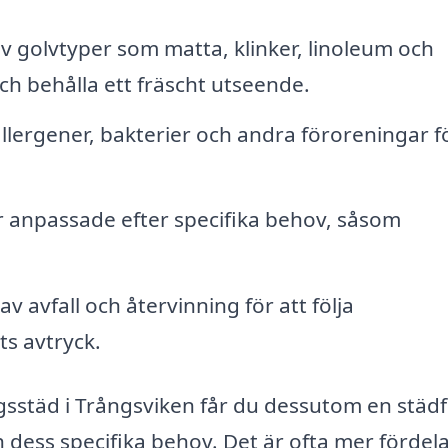
 golvtyper som matta, klinker, linoleum och
och behålla ett fräscht utseende.
llergener, bakterier och andra föroreningar fö
 anpassade efter specifika behov, såsom
v avfall och återvinning för att följa
s avtryck.
agsstäd i Trångsviken får du dessutom en städ
ss specifika behov. Det är ofta mer fördela