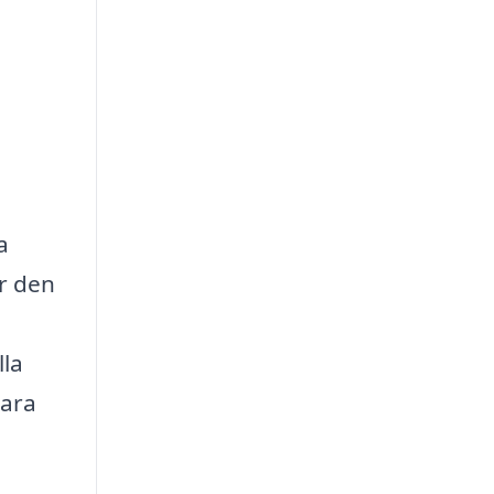
a
ar den
lla
bara