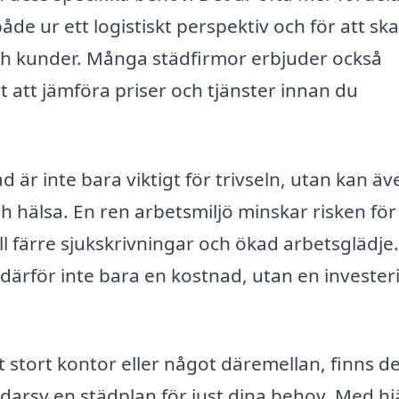
åde ur ett logistiskt perspektiv och för att sk
h kunder. Många städfirmor erbjuder också
lt att jämföra priser och tjänster innan du
d är inte bara viktigt för trivseln, utan kan äv
 hälsa. En ren arbetsmiljö minskar risken för
ill färre sjukskrivningar och ökad arbetsglädje.
 därför inte bara en kostnad, utan en investeri
tt stort kontor eller något däremellan, finns d
darsy en städplan för just dina behov. Med hj