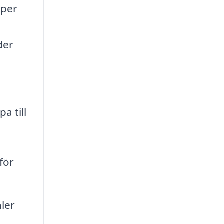
pper
der
a till
för
aler