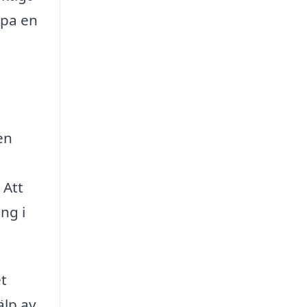
apa en
en
 Att
ng i
et
älp av