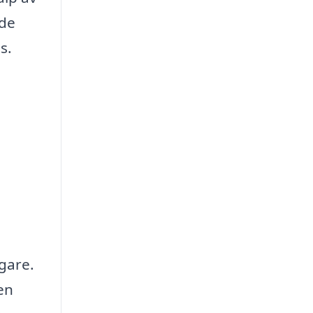
åde
s.
agare.
en