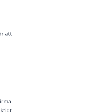
r att
firma
ktigt