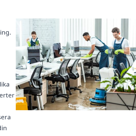
ing.
lika
erter
sera
din