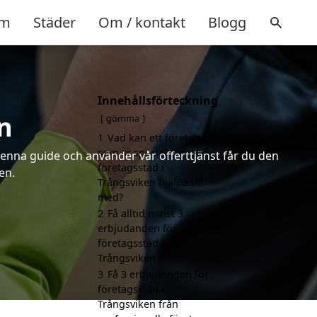
m
Städer
Om / kontakt
Blogg
Innehållsförteckning
n
gömma
1
Vad kan ett företag
som är specialiserat på
denna guide och använder vår offerttjänst får du den
företagsstäd i
en.
Trångsviken hjälpa till
med?
2
Få alltid minst 3
erbjudanden för
företagsstäd i
Trångsviken
3
Få 3 erbjudanden för
företagsstäd i
Trångsviken från