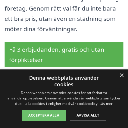
företag. Genom rätt val får du inte bara
ett bra pris, utan även en städning som
möter dina förväntningar.
Få 3 erbjudanden, gratis och utan
förpliktelser
×
Denna webbplats använder
cookies
Sök efter en
Denna webbplats använder cookies för att förbättra
användarupplevelsen. Genom att använda vår webbplats samtycker
professionell för
du till alla cookies i enlighet med vår cookiepolicy.
Läs mer
företagsstäd i andra
ACCEPTERA ALLA
AVVISA ALLT