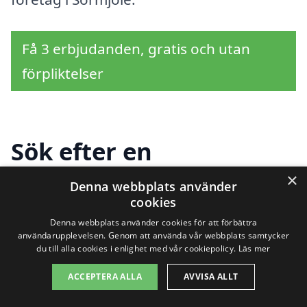
Få 3 erbjudanden, gratis och utan
förpliktelser
Sök efter en
professionell för
×
Denna webbplats använder
cookies
företagsstäd i andra
Denna webbplats använder cookies för att förbättra
städer nära Sörmjöle
användarupplevelsen. Genom att använda vår webbplats samtycker
du till alla cookies i enlighet med vår cookiepolicy.
Läs mer
ACCEPTERA ALLA
AVVISA ALLT
Att hitta rätt företag för
företagsstäd i