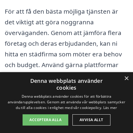
För att få den bästa möjliga tjänsten är
det viktigt att göra noggranna
överväganden. Genom att jämföra flera
företag och deras erbjudanden, kan ni
hitta en städfirma som möter era behov
och budget. Använd gärna plattformar
som
xn--fretagsstd-pris-8kb11a.se
för att
×
Denna webbplats använder
lätt kunna samla in offerter. Det gör
cookies
processen smidigare och mer effektiv, så
Denna webbplats använder cookies för att förbättra
användarupplevelsen. Genom att använda vår webbplats samtycker
ni kan fokusera på er verksamhet medan
du till alla cookies i enlighet med vår cookiepolicy.
Läs mer
experter tar hand om städningen.
ACCEPTERA ALLA
AVVISA ALLT