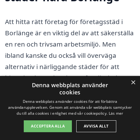
Att hitta rätt företag för företagsstäd i
Borlänge är en viktig del av att säkerställa
en ren och trivsam arbetsmiljö. Men
ibland kanske du också vill överväga
alternativ i närliggande städer för att
hitta den bästa lösningen för ditt behov.
×
Denna webbplats använder
Oavsett om du behöver en punktinsats
cookies
för en specifik händelse eller en långsiktig
Denna webbplats använder cookies för att förbättra
användarupplevelsen. Genom att använda vår webbplats samtycker
städservice, finns det flera värdefulla
du till alla cookies i enlighet med vår cookiepolicy.
Läs mer
alternativ att överväga i områden runt
ACCEPTERA ALLA
AVVISA ALLT
omkring.