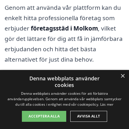
Genom att använda vår plattform kan du
enkelt hitta professionella företag som
erbjuder
företagsstäd i Molkom
, vilket
gör det lättare för dig att få in jämförbara
erbjudanden och hitta det bästa
alternativet för just dina behov.
×
Denna webbplats använder
Få 3 erbjudanden, gratis och utan
cookies
förpliktelser
Denna webbplats använder cookies för att förbättra
användarupplevelsen. Genom att använda vår webbplats samtycker
du till alla cookies i enlighet med vår cookiepolicy.
Läs mer
ACCEPTERA ALLA
AVVISA ALLT
Sök efter professionell