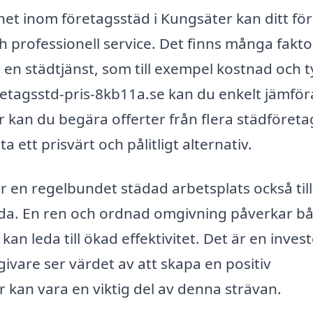
het inom företagsstäd i Kungsäter kan ditt fö
 professionell service. Det finns många fakto
 en städtjänst, som till exempel kostnad och t
retagsstd-pris-8kb11a.se kan du enkelt jämför
 kan du begära offerter från flera städföretag
a ett prisvärt och pålitligt alternativ.
ar en regelbundet städad arbetsplats också til
ällda. En ren och ordnad omgivning påverkar b
kan leda till ökad effektivitet. Det är en inves
ivare ser värdet av att skapa en positiv
r kan vara en viktig del av denna strävan.