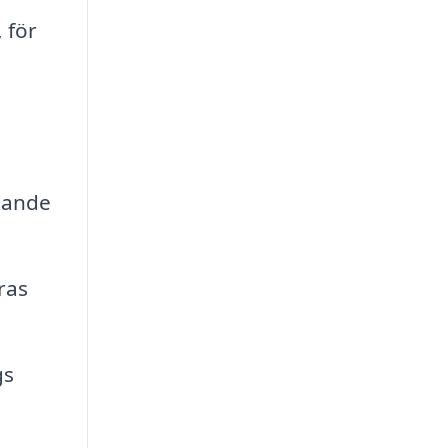
 för
ttande
ras
gs