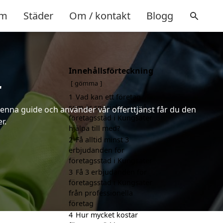
m
Städer
Om / kontakt
Blogg
Innehållsförteckning
r
gömma
1
Vad kan ett företag
som är specialiserat på
denna guide och använder vår offerttjänst får du den
företagsstäd i Kungsäter
r.
hjälpa till med?
2
Få alltid minst 3
erbjudanden för
företagsstäd i Kungsäter
3
Få 3 erbjudanden för
företagsstäd i Kungsäter
från professionella
företag
4
Hur mycket kostar