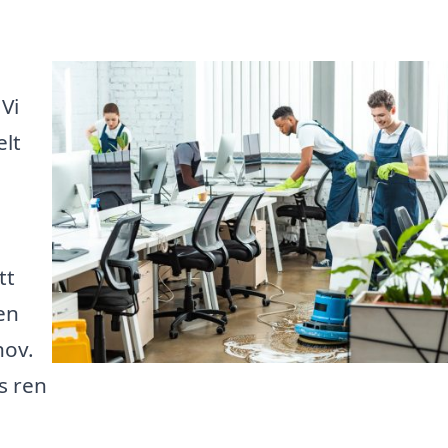
 Vi
elt
tt
den
hov.
ts ren