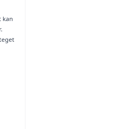
t kan
.
steget