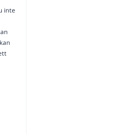
u inte
kan
 kan
ett