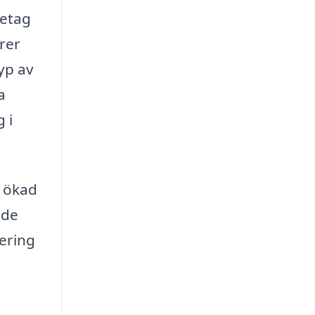
retag
rer
yp av
a
 i
l ökad
åde
tering