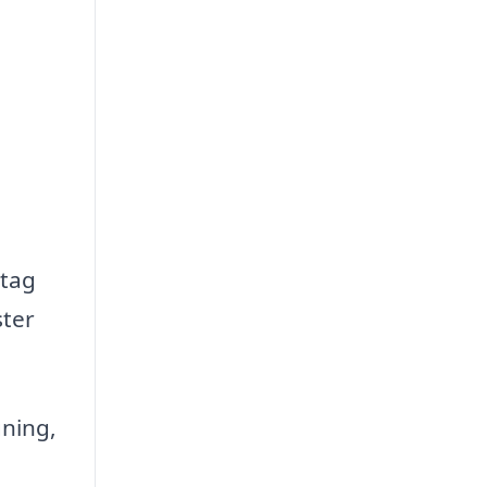
etag
ster
ning,