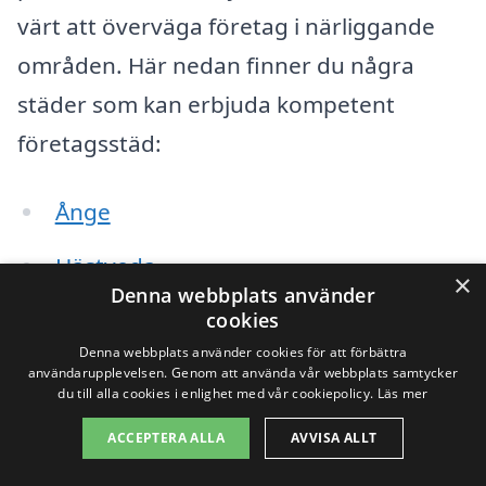
värt att överväga företag i närliggande
områden. Här nedan finner du några
städer som kan erbjuda kompetent
företagsstäd:
Ånge
Hästveda
×
Denna webbplats använder
Källa
cookies
Denna webbplats använder cookies för att förbättra
Bredbyn
användarupplevelsen. Genom att använda vår webbplats samtycker
du till alla cookies i enlighet med vår cookiepolicy.
Läs mer
Långsele
ACCEPTERA ALLA
AVVISA ALLT
Sörberge