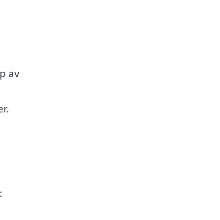
lp av
r.
: