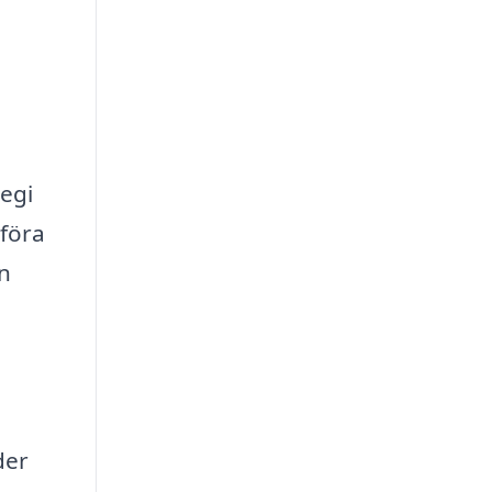
tegi
mföra
en
der