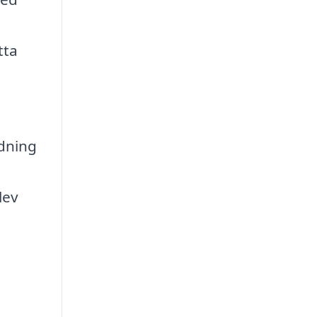
tta
ädning
lev