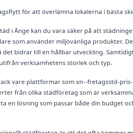
gsflytt för att överlämna lokalerna i bästa ski
städ i Ånge kan du vara säker på att städning
are som använder miljövänliga produkter. De
det bidrar till en hållbar utveckling. Samtidig
 utifrån verksamhetens storlek och typ.
 tack vare plattformar som xn--fretagsstd-pris-
erter från olika städföretag som är verksamma
hitta en lösning som passar både din budget oc
ssionellt städföretag är att det ofta kommer 