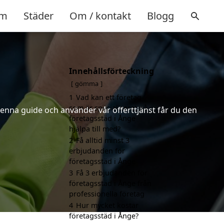
m
Städer
Om / kontakt
Blogg
Innehållsförteckning
gömma
1
Vad kan ett företag
som är specialiserat på
denna guide och använder vår offerttjänst får du den
företagsstäd i Ånge
hjälpa till med?
2
Få alltid minst 3
erbjudanden för
företagsstäd i Ånge
3
Få 3 erbjudanden för
företagsstäd i Ånge från
professionella företag
4
Hur mycket kostar
företagsstäd i Ånge?