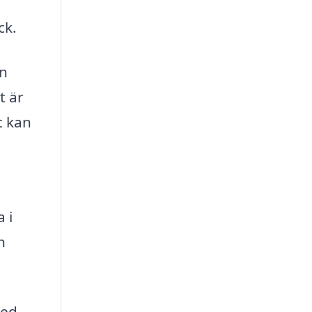
ck.
en
t är
t kan
 i
h
med