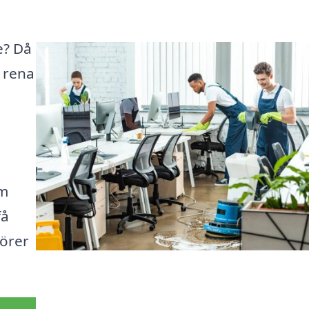
e? Då
r rena
m
rm
få
törer