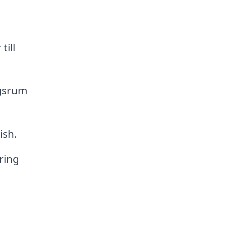
till
ngsrum
ish.
ring