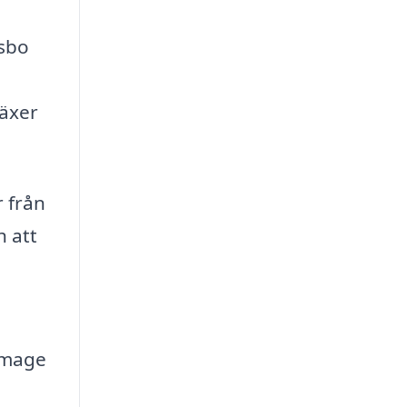
lsbo
växer
r från
h att
n
 image