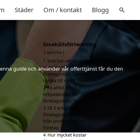
m
Städer
Om / kontakt
Blogg
Innehållsförteckning
gömma
1
Vad kan ett företag
som är specialiserat på
denna guide och använder vår offerttjänst får du den
företagsstäd i Delsbo
.
hjälpa till med?
2
Få alltid minst 3
erbjudanden för
företagsstäd i Delsbo
3
Få 3 erbjudanden för
företagsstäd i Delsbo
från professionella
företag
4
Hur mycket kostar