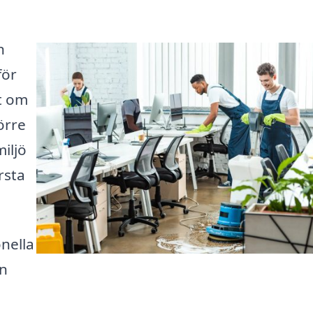
n
för
t om
örre
iljö
rsta
onella
an