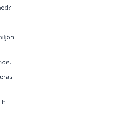
med?
iljön
nde.
deras
lt