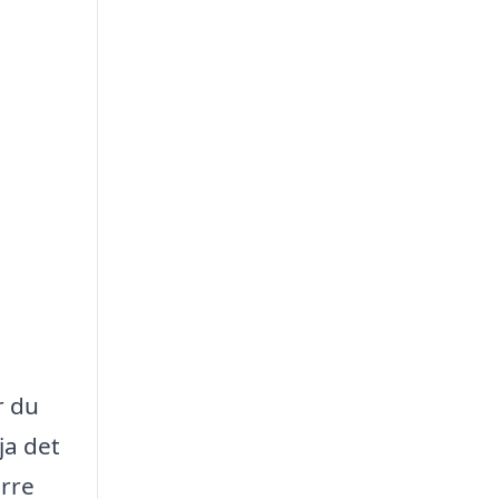
r du
ja det
örre