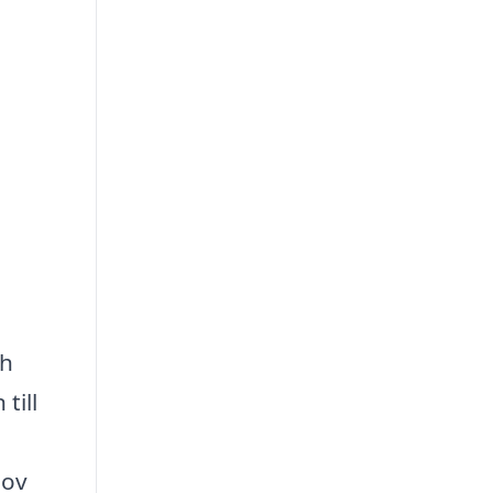
ch
till
hov