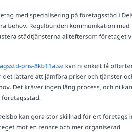
etag med specialisering på företagsstäd i De
r era behov. Regelbunden kommunikation med
justera städtjänsterna allteftersom företaget 
tagsstd-pris-8kb11a.se
kan ni enkelt få offerte
r det lättare att jämföra priser och tjänster oc
hov. Det kräver ingen lång process, och ni ka
m företagsstäd.
 Delsbo kan göra stor skillnad för ert företags
steget mot en renare och mer organiserad