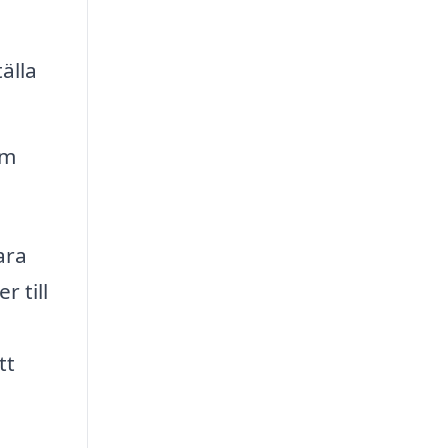
älla
om
ara
r till
tt