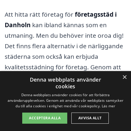
Att hitta rätt företag för
företagsstäd i
Danholn
kan ibland kännas som en
utmaning. Men du behöver inte oroa dig!
Det finns flera alternativ i de närliggande
städerna som också kan erbjuda
kvalitetsstädning för företag. Genom att
×
jämföra olika tjänster och priser i
Denna webbplats använder
cookies
närliggande områden kan du lätt hitta
Denna webbplats använder cookies för att förbättra
den perfekta lösningen för dina
användarupplevelsen. Genom att använda vår webbplats samtycker
du till alla cookies i enlighet med vår cookiepolicy.
Läs mer
städbehov.
ACCEPTERA ALLA
AVVISA ALLT
Några av städerna i närheten av Danholn