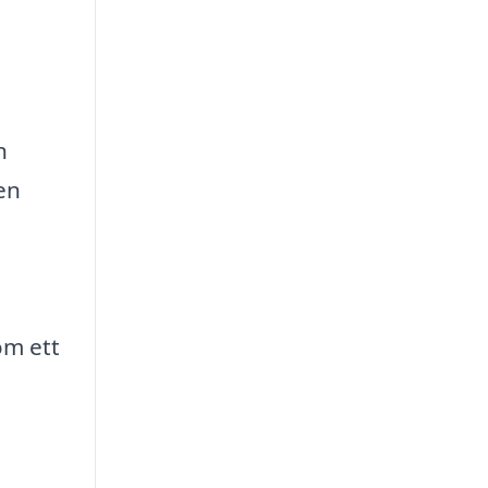
h
en
om ett