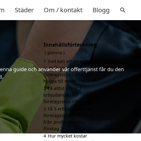
m
Städer
Om / kontakt
Blogg
Innehållsförteckning
gömma
1
Vad kan ett företag
som är specialiserat på
denna guide och använder vår offerttjänst får du den
företagsstäd i Ytterstad
d.
hjälpa till med?
2
Få alltid minst 3
erbjudanden för
företagsstäd i Ytterstad
3
Få 3 erbjudanden för
företagsstäd i Ytterstad
från professionella
företag
4
Hur mycket kostar