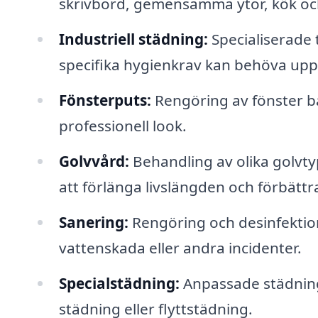
skrivbord, gemensamma ytor, kök oc
Industriell städning:
Specialiserade 
specifika hygienkrav kan behöva uppf
Fönsterputs:
Rengöring av fönster bå
professionell look.
Golvvård:
Behandling av olika golvtyp
att förlänga livslängden och förbättr
Sanering:
Rengöring och desinfektion
vattenskada eller andra incidenter.
Specialstädning:
Anpassade städnings
städning eller flyttstädning.