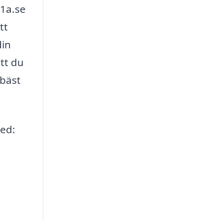
11a.se
tt
din
tt du
 bäst
med: