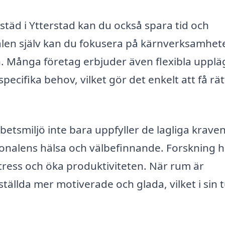
städ i Ytterstad kan du också spara tid och
onalen själv kan du fokusera på kärnverksamhet
. Många företag erbjuder även flexibla upplä
pecifika behov, vilket gör det enkelt att få rät
rbetsmiljö inte bara uppfyller de lagliga krav
sonalens hälsa och välbefinnande. Forskning h
stress och öka produktiviteten. När rum är
ällda mer motiverade och glada, vilket i sin 