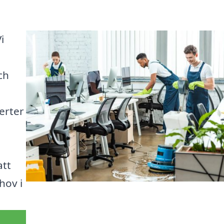
i
ch
erter
att
hov i