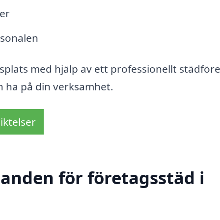
er
rsonalen
splats med hjälp av ett professionellt städför
an ha på din verksamhet.
iktelser
danden för företagsstäd i