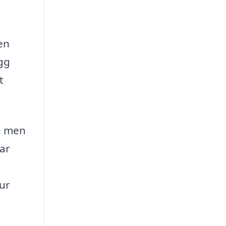
en
gg
t
en men
ar
tur