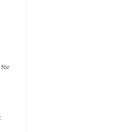
 för
t