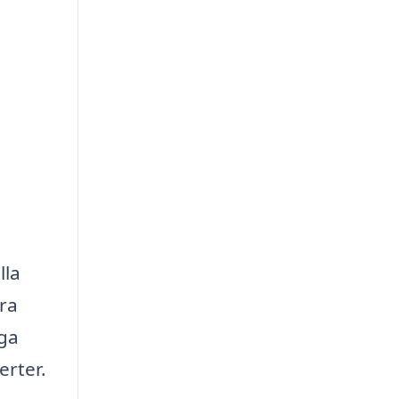
lla
kra
iga
erter.