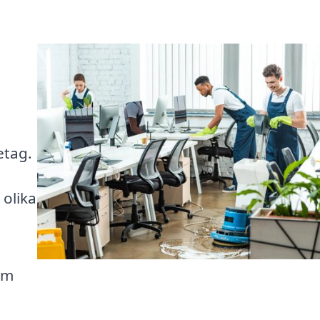
etag.
 olika
om