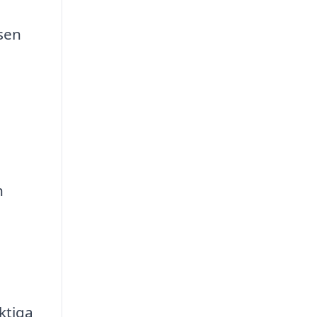
sen
h
ktiga