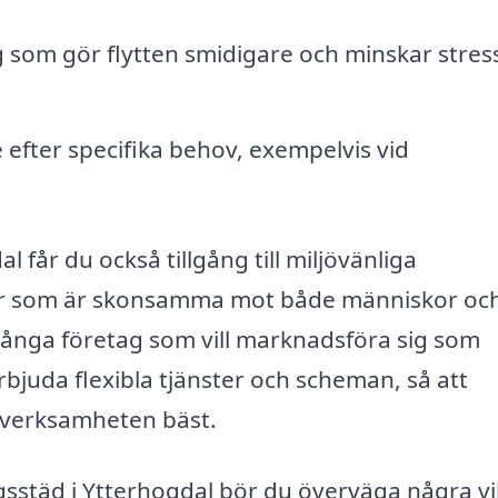
g som gör flytten smidigare och minskar stres
efter specifika behov, exempelvis vid
 får du också tillgång till miljövänliga
kter som är skonsamma mot både människor oc
 många företag som vill marknadsföra sig som
bjuda flexibla tjänster och scheman, så att
 verksamheten bäst.
agsstäd i Ytterhogdal bör du överväga några vi