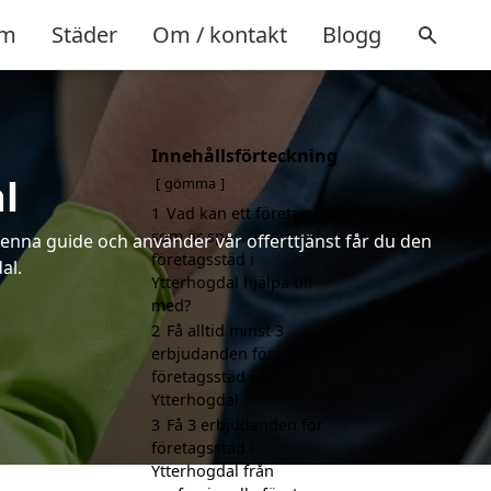
m
Städer
Om / kontakt
Blogg
Innehållsförteckning
l
gömma
1
Vad kan ett företag
som är specialiserat på
denna guide och använder vår offerttjänst får du den
företagsstäd i
al.
Ytterhogdal hjälpa till
med?
2
Få alltid minst 3
erbjudanden för
företagsstäd i
Ytterhogdal
3
Få 3 erbjudanden för
företagsstäd i
Ytterhogdal från