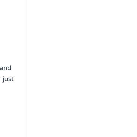
land
 just