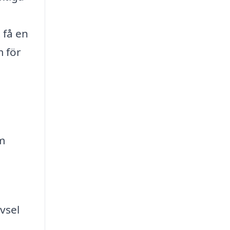
 få en
m för
m
vsel