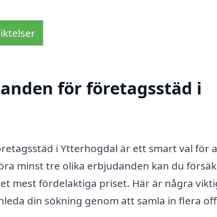
iktelser
danden för företagsstäd i
öretagsstäd i Ytterhogdal är ett smart val för a
öra minst tre olika erbjudanden kan du försä
det mest fördelaktiga priset. Här är några vikt
t inleda din sökning genom att samla in flera off