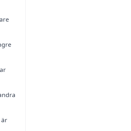
sare
ängre
ar
 andra
 är