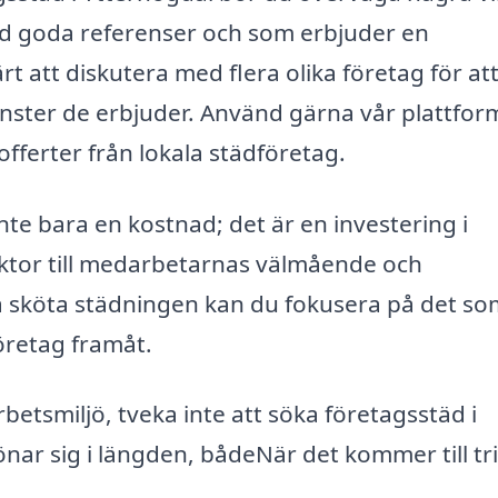
 med goda referenser och som erbjuder en
t att diskutera med flera olika företag för att
änster de erbjuder. Använd gärna vår plattfor
 offerter från lokala städföretag.
inte bara en kostnad; det är en investering i
aktor till medarbetarnas välmående och
a sköta städningen kan du fokusera på det so
företag framåt.
betsmiljö, tveka inte att söka företagsstäd i
nar sig i längden, bådeNär det kommer till tri