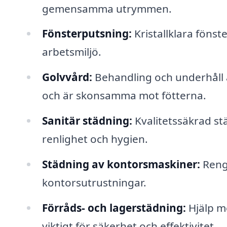
gemensamma utrymmen.
Fönsterputsning:
Kristallklara fönste
arbetsmiljö.
Golvvård:
Behandling och underhåll av 
och är skonsamma mot fötterna.
Sanitär städning:
Kvalitetssäkrad st
renlighet och hygien.
Städning av kontorsmaskiner:
Rengö
kontorsutrustningar.
Förråds- och lagerstädning:
Hjälp me
viktigt för säkerhet och effektivitet.