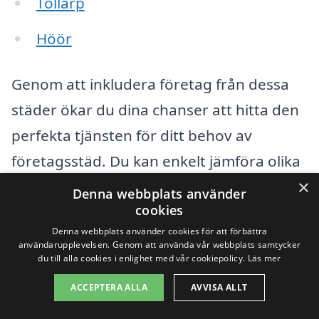
Tollarp
Höör
Genom att inkludera företag från dessa
städer ökar du dina chanser att hitta den
perfekta tjänsten för ditt behov av
företagsstäd. Du kan enkelt jämföra olika
×
erbjudanden och priser på xn--fretagsstd-
Denna webbplats använder
cookies
pris-8kb11a.se, där du får möjlighet att
Denna webbplats använder cookies för att förbättra
begära offerter från flera olika
användarupplevelsen. Genom att använda vår webbplats samtycker
du till alla cookies i enlighet med vår cookiepolicy.
Läs mer
städföretag. Detta gör det enkelt att hitta
en tjänst som både passar din budget och
ACCEPTERA ALLA
AVVISA ALLT
dina specifika behov.