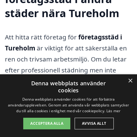
städer nära Tureholm
Att hitta rätt företag för
företagsstäd i
Tureholm
är viktigt för att säkerställa en
ren och trivsam arbetsmiljö. Om du letar
efter professionell städning men inte
×
hittar rätt alternativ i Tureholm kan det
Denna webbplats använder
cookies
vara värt att överväga att söka i
Denna webbplats använder cookies för att förbättra
närliggande städer. Det finns flera företag
användarupplevelsen. Genom att använda vår webbplats samtycker
du till alla cookies i enlighet med vår cookiepolicy.
Läs mer
som erbjuder tjänster inom företagsstäd
och som kan ge dig konkurrenskraftiga
ACCEPTERA ALLA
AVVISA ALLT
priser och hög kvalitet på arbetet.