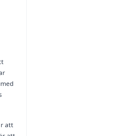
tt
ar
s med
s
r att
ör att