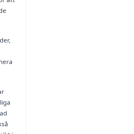
 de
der,
ahera
ar
liga
vad
kså