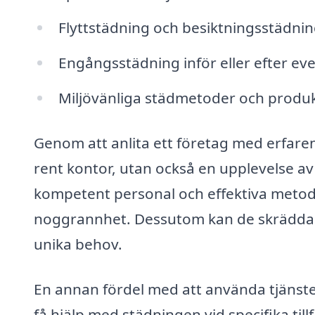
Flyttstädning och besiktningsstädni
Engångsstädning inför eller efter e
Miljövänliga städmetoder och produ
Genom att anlita ett företag med erfaren
rent kontor, utan också en upplevelse av
kompetent personal och effektiva metode
noggrannhet. Dessutom kan de skräddarsy 
unika behov.
En annan fördel med att använda tjänster 
få hjälp med städningen vid specifika tillf