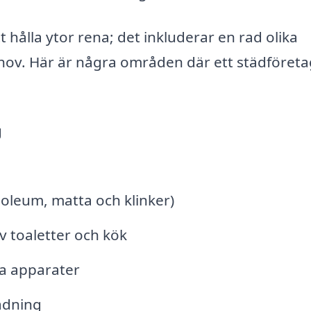
hålla ytor rena; det inkluderar en rad olika
hov. Här är några områden där ett städföreta
g
noleum, matta och klinker)
v toaletter och kök
a apparater
tädning