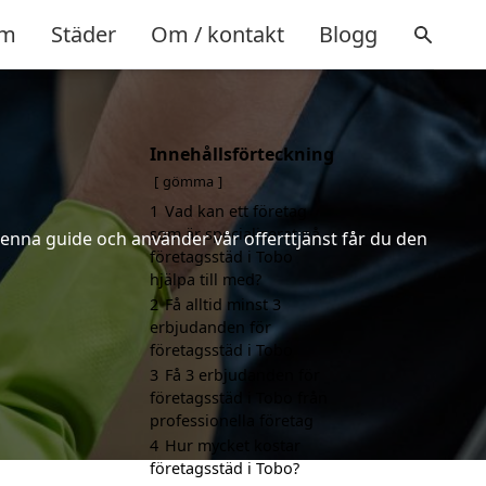
m
Städer
Om / kontakt
Blogg
Innehållsförteckning
gömma
1
Vad kan ett företag
som är specialiserat på
denna guide och använder vår offerttjänst får du den
företagsstäd i Tobo
hjälpa till med?
2
Få alltid minst 3
erbjudanden för
företagsstäd i Tobo
3
Få 3 erbjudanden för
företagsstäd i Tobo från
professionella företag
4
Hur mycket kostar
företagsstäd i Tobo?