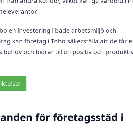
från andra kunder, vilket kan ge värdefull ins
steleverantör.
bo en investering i både arbetsmiljö och
etag kan företag i Tobo säkerställa att de får 
behov och bidrar till en positiv och produkti
iktelser
danden för företagsstäd i