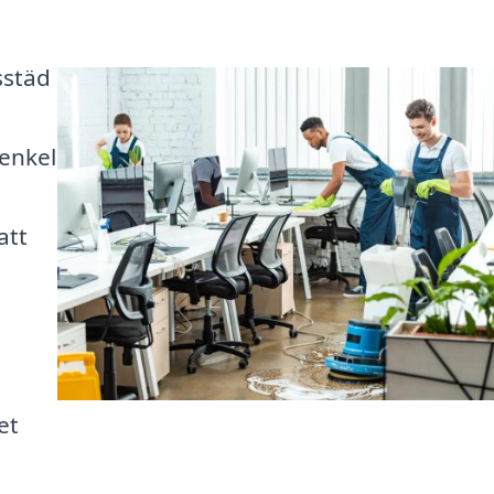
sstäd
 enkel
att
et