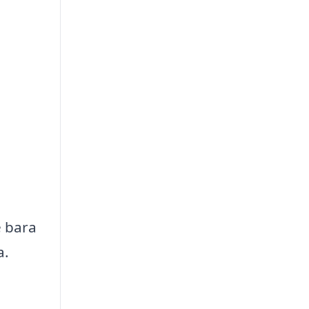
e bara
a.