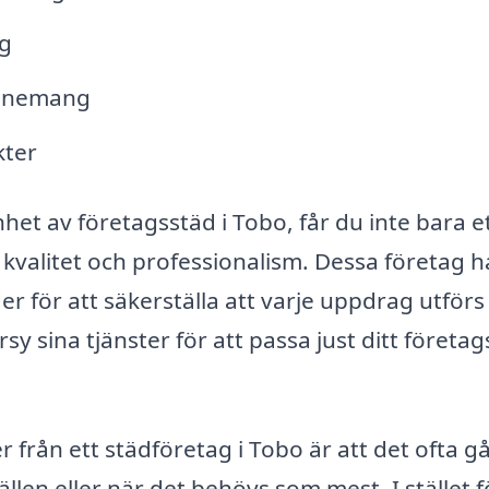
ng
venemang
kter
het av företagsstäd i Tobo, får du inte bara e
 kvalitet och professionalism. Dessa företag h
r för att säkerställa att varje uppdrag utför
sina tjänster för att passa just ditt företag
från ett städföretag i Tobo är att det ofta gå
ällen eller när det behövs som mest. I stället f