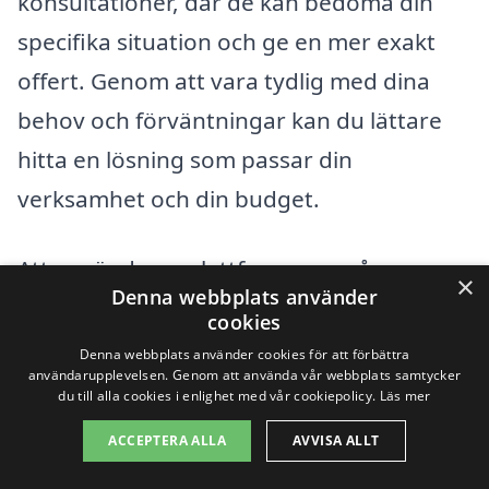
konsultationer, där de kan bedöma din
specifika situation och ge en mer exakt
offert. Genom att vara tydlig med dina
behov och förväntningar kan du lättare
hitta en lösning som passar din
verksamhet och din budget.
Att använda en plattform som vår, xn--
×
Denna webbplats använder
fretagsstd-pris-8kb11a.se, gör det enkelt
cookies
att få in flera offertförslag från olika
Denna webbplats använder cookies för att förbättra
användarupplevelsen. Genom att använda vår webbplats samtycker
städföretag i Själsö. Detta sparar tid och
du till alla cookies i enlighet med vår cookiepolicy.
Läs mer
gör det lättare att hitta det bästa
ACCEPTERA ALLA
AVVISA ALLT
alternativet för ditt företags städbehov.