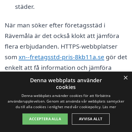
städer.
När man söker efter företagsstäd i
Rävemåla är det också klokt att jämföra
flera erbjudanden. HTTPS-webbplatser
som
xn--fretagsstd-pris-8kb11a.se
gör det
enkelt att få information och jämföra
×
priser. Att samla in flera offerter kan
Denna webbplats använder
cookies
hjälpa företagare att identifiera vilket
Denna webbplats använder cookies för att förbättra
städföretag som erbjuder bästa värde-
användarupplevelsen. Genom att använda vår webbplats samtycker
du till alla cookies i enlighet med vår cookiepolicy.
Läs mer
propositionen. Genom att ta hänsyn till
ACCEPTERA ALLA
AVVISA ALLT
ovanstående faktorer kan man hitta en
städtjänst som passar både behov och