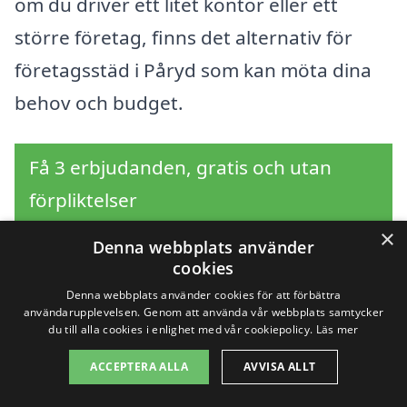
om du driver ett litet kontor eller ett
större företag, finns det alternativ för
företagsstäd i Påryd som kan möta dina
behov och budget.
Få 3 erbjudanden, gratis och utan
förpliktelser
×
Denna webbplats använder
cookies
Sök efter en
Denna webbplats använder cookies för att förbättra
användarupplevelsen. Genom att använda vår webbplats samtycker
du till alla cookies i enlighet med vår cookiepolicy.
Läs mer
professionell för
ACCEPTERA ALLA
AVVISA ALLT
företagsstäd i andra