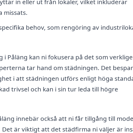
ttar in eller ut från lokaler, vilket inkluderar
 missats.
specifika behov, som rengöring av industriloka
ag i Påläng kan ni fokusera på det som verklig
xperterna tar hand om städningen. Det bespa
ghet i att städningen utförs enligt höga stand
d trivsel och kan i sin tur leda till högre
Påläng innebär också att ni får tillgång till mod
t är viktigt att det städfirma ni väljer är ins