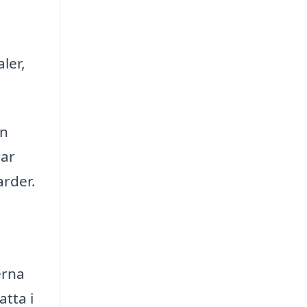
ler,
en
rar
arder.
erna
atta i