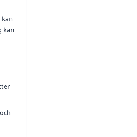
t kan
g kan
tter
 och