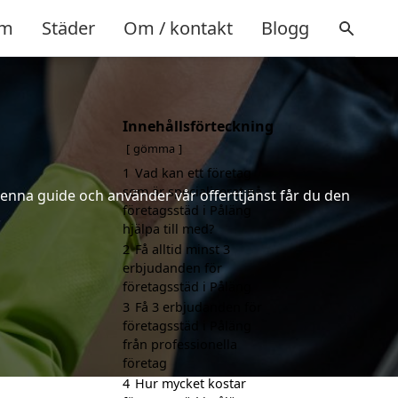
m
Städer
Om / kontakt
Blogg
Innehållsförteckning
gömma
1
Vad kan ett företag
som är specialiserat på
denna guide och använder vår offerttjänst får du den
företagsstäd i Påläng
.
hjälpa till med?
2
Få alltid minst 3
erbjudanden för
företagsstäd i Påläng
3
Få 3 erbjudanden för
företagsstäd i Påläng
från professionella
företag
4
Hur mycket kostar