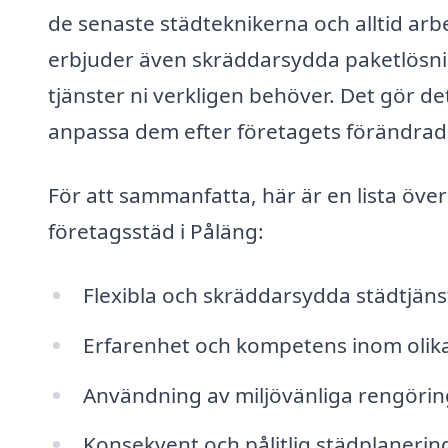
de senaste städteknikerna och alltid ar
erbjuder även skräddarsydda paketlösning
tjänster ni verkligen behöver. Det gör d
anpassa dem efter företagets förändrad
För att sammanfatta, här är en lista öve
företagsstäd i Påläng:
Flexibla och skräddarsydda städtjäns
Erfarenhet och kompetens inom olik
Användning av miljövänliga rengöri
Konsekvent och pålitlig städplanerin