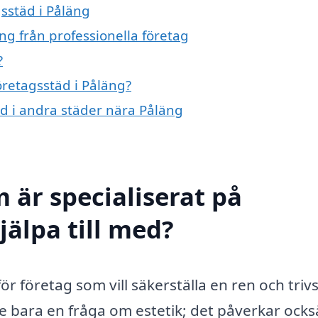
gsstäd i Påläng
ng från professionella företag
?
öretagsstäd i Påläng?
täd i andra städer nära Påläng
 är specialiserat på
jälpa till med?
för företag som vill säkerställa en ren och tri
te bara en fråga om estetik; det påverkar ocks