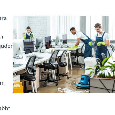
ara
ar
juder
om
abbt