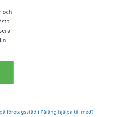
r och
bästa
usera
din
på företagsstäd i Påläng hjälpa till med?