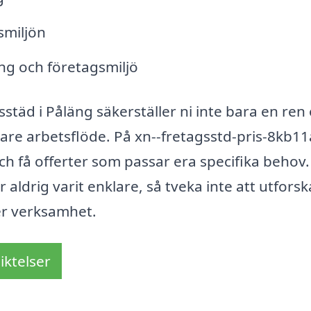
smiljön
ing och företagsmiljö
sstäd i Påläng säkerställer ni inte bara en ren
vare arbetsflöde. På xn--fretagsstd-pris-8kb11
ch få offerter som passar era specifika behov.
 aldrig varit enklare, så tveka inte att utforsk
 er verksamhet.
iktelser