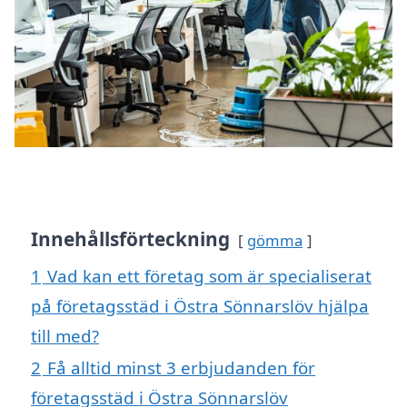
Innehållsförteckning
gömma
1
Vad kan ett företag som är specialiserat
på företagsstäd i Östra Sönnarslöv hjälpa
till med?
2
Få alltid minst 3 erbjudanden för
företagsstäd i Östra Sönnarslöv