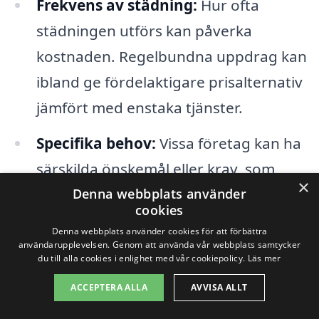
Frekvens av städning:
Hur ofta
städningen utförs kan påverka
kostnaden. Regelbundna uppdrag kan
ibland ge fördelaktigare prisalternativ
jämfört med enstaka tjänster.
Specifika behov:
Vissa företag kan ha
särskilda önskemål eller krav, som
×
städning av känsliga ytor eller specifik
Denna webbplats använder
cookies
användning av miljövänliga produkter.
Denna webbplats använder cookies för att förbättra
Dessa faktorer kan också spela in i
användarupplevelsen. Genom att använda vår webbplats samtycker
du till alla cookies i enlighet med vår cookiepolicy.
Läs mer
prissättningen.
ACCEPTERA ALLA
AVVISA ALLT
Genom att hålla dessa faktorer i åtanke