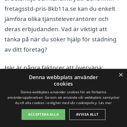
fretagsstd-pris-8kb11a.se kan du enkelt
jämföra olika tjänsteleverantörer och
deras erbjudanden. Vad är viktigt att
tänka på när du söker hjälp för städning
av ditt företag?
Här är några faktorer att överväga:
×
Denna webbplats använder
cookies
Erfarenhet och expertis hos
Denna webbplats använder cookies för att förbättra
städfirman
användarupplevelsen. Genom att använda vår webbplats samtycker
du till alla cookies i enlighet med vår cookiepolicy.
Läs mer
Referenser och kundrecensioner
ACCEPTERA ALLA
AVVISA ALLT
Flexibilitet i tjänster och