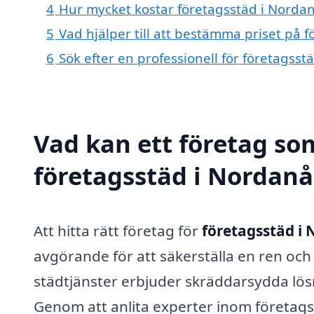
4
Hur mycket kostar företagsstäd i Norda
5
Vad hjälper till att bestämma priset på 
6
Sök efter en professionell för företagss
Vad kan ett företag som
företagsstäd i Nordanå 
Att hitta rätt företag för
företagsstäd i
avgörande för att säkerställa en ren och
städtjänster erbjuder skräddarsydda lösn
Genom att anlita experter inom företagss