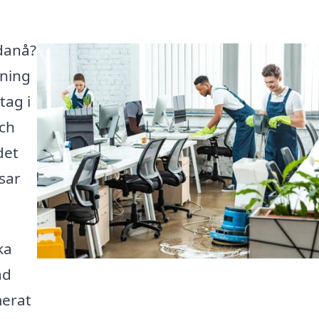
rdanå?
sning
tag i
och
det
ssar
ka
ad
merat