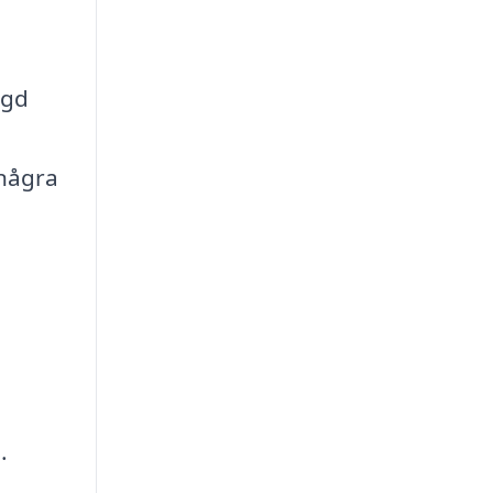
ngd
 några
.