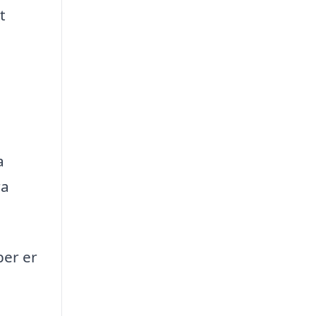
t
a
ra
per er