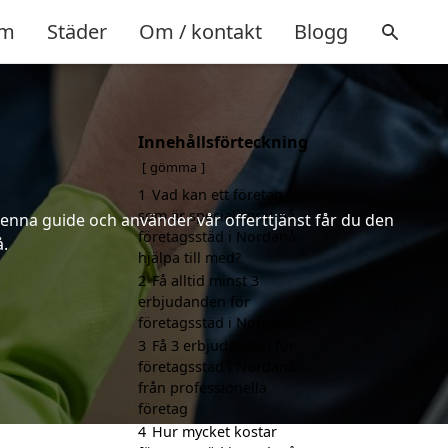
m
Städer
Om / kontakt
Blogg
Innehållsförteckning
gömma
1
Vad kan ett företag
som är specialiserat på
denna guide och använder vår offerttjänst får du den
företagsstäd i Nordanå
å.
hjälpa till med?
2
Få alltid minst 3
erbjudanden för
företagsstäd i Nordanå
3
Få 3 erbjudanden för
företagsstäd i Nordanå
från professionella
företag
4
Hur mycket kostar