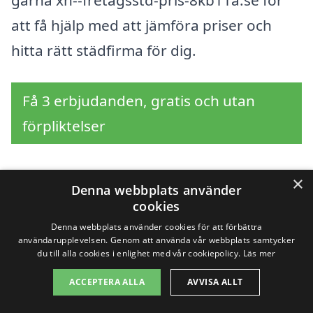
gärna xn--fretagsstd-pris-8kb11a.se för
att få hjälp med att jämföra priser och
hitta rätt städfirma för dig.
Få 3 erbjudanden, gratis och utan
förpliktelser
×
Denna webbplats använder
Sök efter en
cookies
professionell för
Denna webbplats använder cookies för att förbättra
användarupplevelsen. Genom att använda vår webbplats samtycker
du till alla cookies i enlighet med vår cookiepolicy.
Läs mer
företagsstäd i andra
ACCEPTERA ALLA
AVVISA ALLT
städer nära Näs