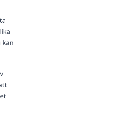
ta
lika
u kan
iv
att
tet