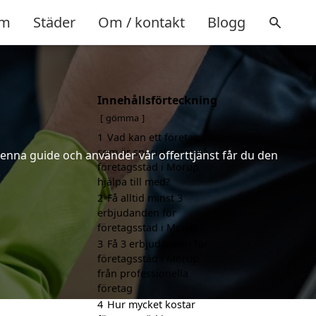
m
Städer
Om / kontakt
Blogg
Innehållsförteckning
gömma
1
Vad kan ett företag
som är specialiserat på
denna guide och använder vår offerttjänst får du den
företagsstäd i Morup
.
hjälpa till med?
2
Få alltid minst 3
erbjudanden för
företagsstäd i Morup
3
Få 3 erbjudanden för
företagsstäd i Morup
från professionella
företag
4
Hur mycket kostar