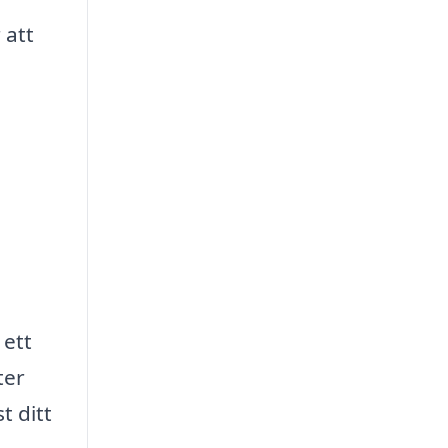
 att
 ett
ter
t ditt