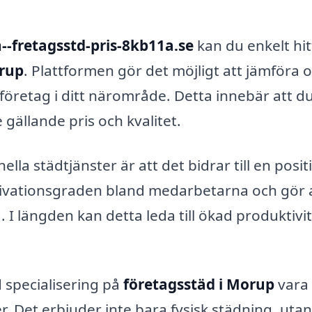
--fretagsstd-pris-8kb11a.se
kan du enkelt hit
orup
. Plattformen gör det möjligt att jämföra o
dföretag i ditt närområde. Detta innebär att d
 gällande pris och kvalitet.
lla städtjänster är att det bidrar till en posit
tivationsgraden bland medarbetarna och gör 
g. I längden kan detta leda till ökad produktivi
 specialisering på
företagsstäd i Morup
vara
r. Det erbjuder inte bara fysisk städning, utan