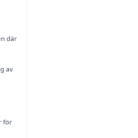
en där
g av
 för