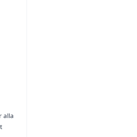
 alla
t