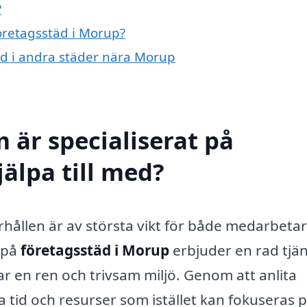
?
företagsstäd i Morup?
täd i andra städer nära Morup
 är specialiserat på
älpa till med?
erhållen är av största vikt för både medarbeta
g på
företagsstäd i Morup
erbjuder en rad tjä
 har en ren och trivsam miljö. Genom att anlita
a tid och resurser som istället kan fokuseras 