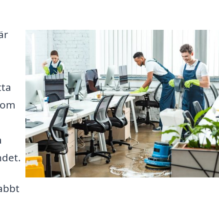
är
tta
 som
a
ndet.
abbt