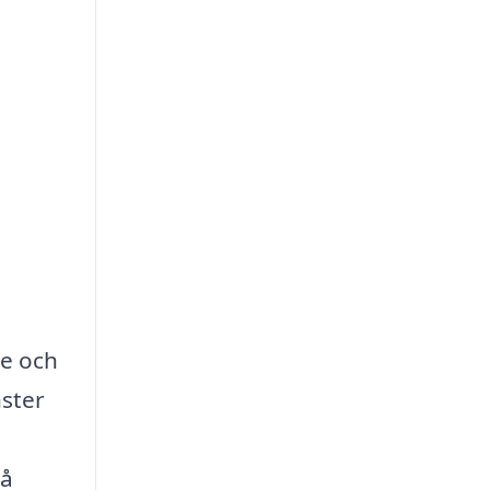
re och
nster
på