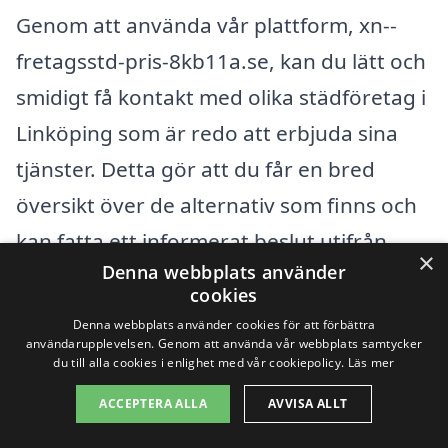
Genom att använda vår plattform, xn--
fretagsstd-pris-8kb11a.se, kan du lätt och
smidigt få kontakt med olika städföretag i
Linköping som är redo att erbjuda sina
tjänster. Detta gör att du får en bred
översikt över de alternativ som finns och
kan fatta ett informerat beslut utifrån
×
Denna webbplats använder
både pris och kvalitet.
cookies
Denna webbplats använder cookies för att förbättra
användarupplevelsen. Genom att använda vår webbplats samtycker
Få 3 erbjudanden, gratis och utan
du till alla cookies i enlighet med vår cookiepolicy.
Läs mer
förpliktelser
ACCEPTERA ALLA
AVVISA ALLT