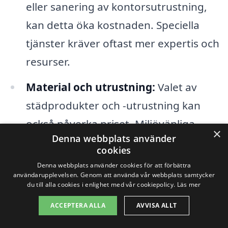
eller sanering av kontorsutrustning,
kan detta öka kostnaden. Speciella
tjänster kräver oftast mer expertis och
resurser.
Material och utrustning:
Valet av
städprodukter och -utrustning kan
också påverka priset. Miljövänliga
×
Denna webbplats använder
produkter är ofta dyrare men kan
cookies
locka vissa företag.
Denna webbplats använder cookies för att förbättra
användarupplevelsen. Genom att använda vår webbplats samtycker
du till alla cookies i enlighet med vår cookiepolicy.
Läs mer
För att få det bästa erbjudandet på
ACCEPTERA ALLA
AVVISA ALLT
företagsstäd i Länghem är det en bra idé