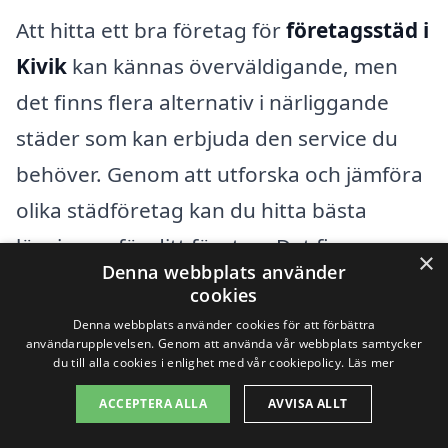
Att hitta ett bra företag för
företagsstäd i
Kivik
kan kännas överväldigande, men
det finns flera alternativ i närliggande
städer som kan erbjuda den service du
behöver. Genom att utforska och jämföra
olika städföretag kan du hitta bästa
lösningen för ditt företag. Det finns
×
Denna webbplats använder
kompetenta företag i områden som:
cookies
Denna webbplats använder cookies för att förbättra
Simrishamn
användarupplevelsen. Genom att använda vår webbplats samtycker
du till alla cookies i enlighet med vår cookiepolicy.
Läs mer
Röstånga
ACCEPTERA ALLA
AVVISA ALLT
Brösarp