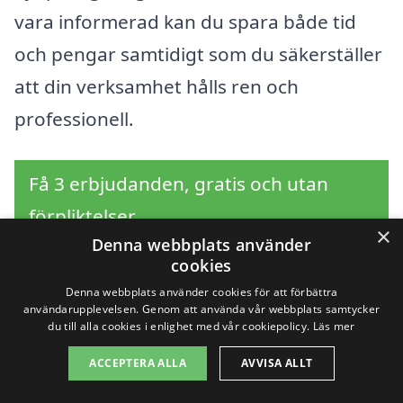
vara informerad kan du spara både tid
och pengar samtidigt som du säkerställer
att din verksamhet hålls ren och
professionell.
Få 3 erbjudanden, gratis och utan
förpliktelser
×
Denna webbplats använder
cookies
Denna webbplats använder cookies för att förbättra
Sök efter en
användarupplevelsen. Genom att använda vår webbplats samtycker
du till alla cookies i enlighet med vår cookiepolicy.
Läs mer
professionell för
ACCEPTERA ALLA
AVVISA ALLT
företagsstäd i andra