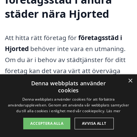
städer nära Hjorted
Att hitta rätt företag för
företagsstäd i
Hjorted
behöver inte vara en utmaning.
Om du är i behov av städtjänster för ditt
företag kan det vara värt att överväga
×
företag i närliggande städer. På vår
Denna webbplats använder
cookies
plattform kan du enkelt jämföra olika
Denna webbplats använder cookies för att förbättra
erbjudanden och hitta det som bäst
användarupplevelsen. Genom att använda vår webbplats samtycker
du till alla cookies i enlighet med vår cookiepolicy.
Läs mer
passar dina behov och din budget.
ACCEPTERA ALLA
AVVISA ALLT
En viktig aspekt av valet av städfirma är