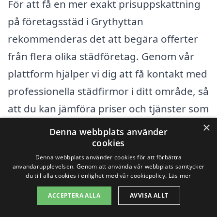
För att få en mer exakt prisuppskattning
på företagsstäd i Grythyttan
rekommenderas det att begära offerter
från flera olika städföretag. Genom vår
plattform hjälper vi dig att få kontakt med
professionella städfirmor i ditt område, så
att du kan jämföra priser och tjänster som
bäst passar dina behov. Oavsett om du
×
Denna webbplats använder
driver en liten butik eller en stor
cookies
Denna webbplats använder cookies för att förbättra
kontorslokal, är det alltid bra att ha flera
användarupplevelsen. Genom att använda vår webbplats samtycker
alternativ att välja mellan för att hitta den
du till alla cookies i enlighet med vår cookiepolicy.
Läs mer
bästa lösningen för företagets städbehov.
ACCEPTERA ALLA
AVVISA ALLT